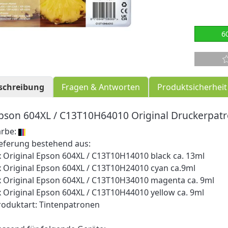
6
schreibung
Fragen & Antworten
Produktsicherheit
pson 604XL / C13T10H64010 Original Druckerpat
arbe:
ieferung bestehend aus:
x Original Epson 604XL / C13T10H14010 black ca. 13ml
x Original Epson 604XL / C13T10H24010 cyan ca.9ml
x Original Epson 604XL / C13T10H34010 magenta ca. 9ml
x Original Epson 604XL / C13T10H44010 yellow ca. 9ml
roduktart: Tintenpatronen