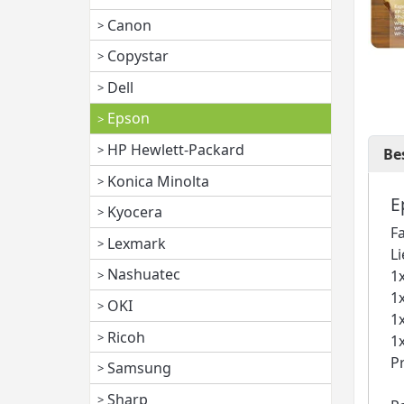
Canon
Copystar
Dell
Epson
HP Hewlett-Packard
Be
Konica Minolta
E
Kyocera
F
Lexmark
L
Nashuatec
1
1
OKI
1
Ricoh
1
P
Samsung
Sharp