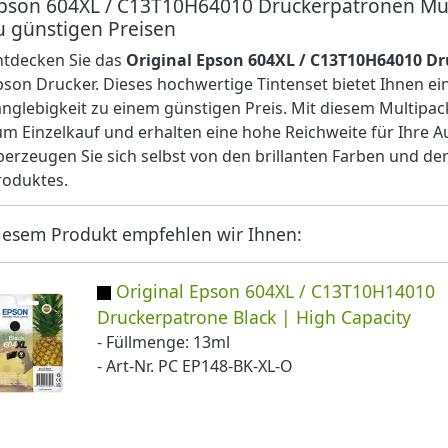
pson 604XL / C13T10H64010 Druckerpatronen Mult
u günstigen Preisen
ntdecken Sie das
Original Epson 604XL / C13T10H64010 D
pson Drucker. Dieses hochwertige Tintenset bietet Ihnen e
anglebigkeit zu einem günstigen Preis. Mit diesem Multipac
um Einzelkauf und erhalten eine hohe Reichweite für Ihre Au
berzeugen Sie sich selbst von den brillanten Farben und der 
roduktes.
iesem Produkt empfehlen wir Ihnen:
Original Epson 604XL / C13T10H14010
Druckerpatrone Black | High Capacity
- Füllmenge: 13ml
- Art-Nr. PC EP148-BK-XL-O