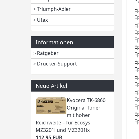
P
Triumph-Adler
E
E
Utax
E
E
E
Informationen
E
Ratgeber
E
E
Drucker-Support
E
E
E
Neue Artikel
E
E
Kyocera TK-6860
E
Original Toner
E
mit hoher
E
Reichweite – für Ecosys
MZ3201i und MZ3201ix
112,95 EUR