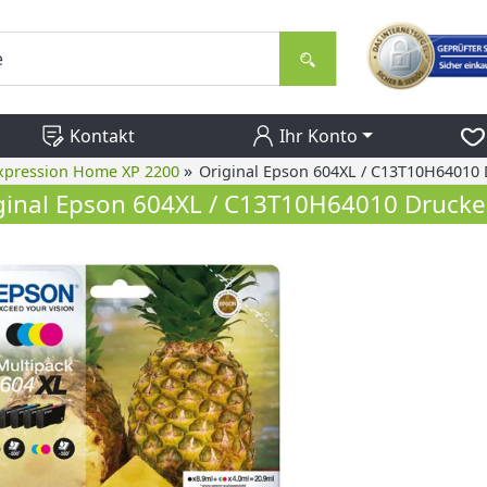
Kontakt
Ihr Konto
»
xpression Home XP 2200
Original Epson 604XL / C13T10H64010
ginal Epson 604XL / C13T10H64010 Drucke