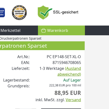
Merkzettel
Warenkorb
 Druckerpatronen Sparset
rpatronen Sparset
Art.Nr.:
PC EP148-SET-XL-O
EAN:
8715946708065
Lieferzeit:
1-3 Werktage
(Ausland
abweichend)
Lagerbestand:
Auf Lager
222,38 EUR pro 100 ml
Grundpreis:
88,95 EUR
inkl. MwSt.
zzgl.
Versand