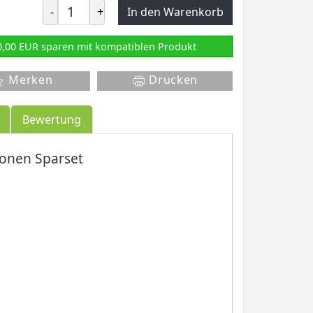
-
+
In den Warenkorb
0,00 EUR sparen mit kompatiblen Produkt
Merken
Drucken
Bewertung
ronen Sparset