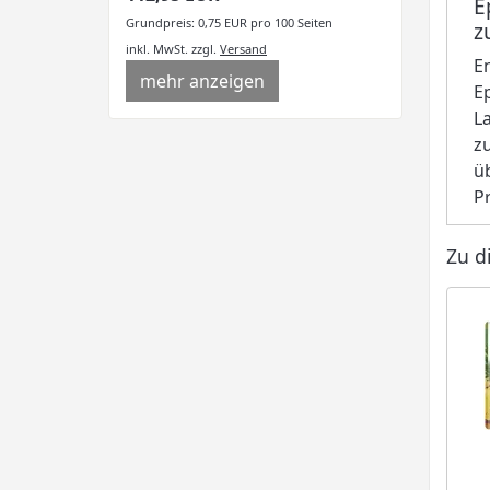
E
Grundpreis: 0,75 EUR pro 100 Seiten
z
inkl. MwSt.
zzgl.
Versand
E
mehr anzeigen
E
L
z
ü
P
Zu d