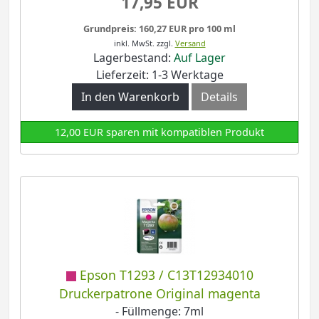
17,95 EUR
Grundpreis: 160,27 EUR pro 100 ml
inkl. MwSt.
zzgl.
Versand
Lagerbestand:
Auf Lager
Lieferzeit: 1-3 Werktage
In den Warenkorb
Details
12,00 EUR sparen mit kompatiblen Produkt
Epson T1293 / C13T12934010
Druckerpatrone Original magenta
- Füllmenge: 7ml