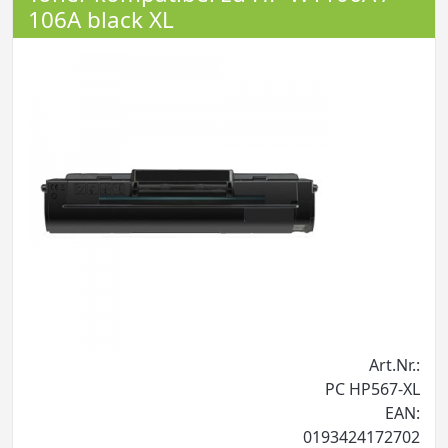
106A black XL
Art.Nr.:
PC HP567-XL
EAN:
0193424172702