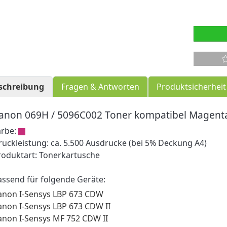
schreibung
Fragen & Antworten
Produktsicherheit
anon 069H / 5096C002 Toner kompatibel Magent
arbe:
ruckleistung: ca. 5.500 Ausdrucke (bei 5% Deckung A4)
roduktart: Tonerkartusche
assend für folgende Geräte:
anon I-Sensys LBP 673 CDW
anon I-Sensys LBP 673 CDW II
anon I-Sensys MF 752 CDW II