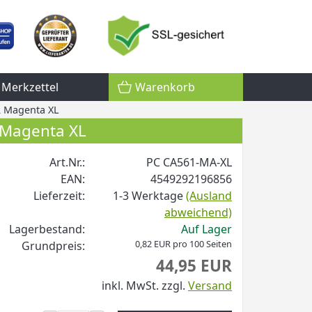
Merkzettel
Warenkorb
2 Magenta XL
 Magenta XL
Art.Nr.:
PC CA561-MA-XL
EAN:
4549292196856
Lieferzeit:
1-3 Werktage
(Ausland
abweichend)
Lagerbestand:
Auf Lager
0,82 EUR pro 100 Seiten
Grundpreis:
44,95 EUR
inkl. MwSt.
zzgl.
Versand