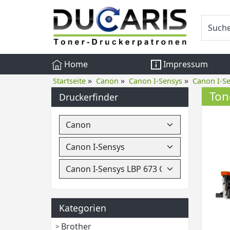
Home
Impressum
»
»
»
Startseite
Canon
Canon I-Sensys
Canon I-S
Ton
Druckerfinder
Kategorien
Brother