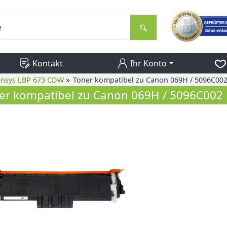
Kontakt
Ihr Konto
»
ensys LBP 673 CDW
Toner kompatibel zu Canon 069H / 5096C00
er kompatibel zu Canon 069H / 5096C002