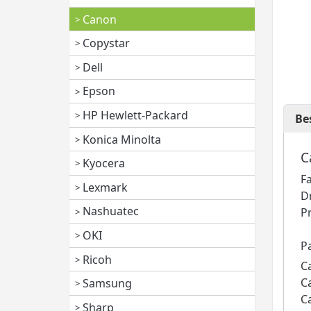
Canon
Copystar
Dell
Epson
HP Hewlett-Packard
Be
Konica Minolta
C
Kyocera
F
Lexmark
D
Nashuatec
P
OKI
P
Ricoh
C
C
Samsung
C
Sharp