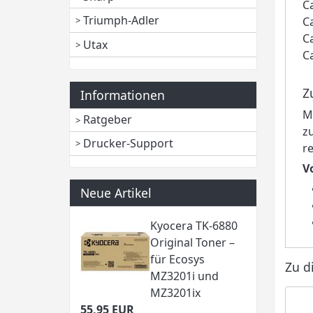
C
Triumph-Adler
C
C
Utax
C
Z
Informationen
M
Ratgeber
z
Drucker-Support
r
V
Neue Artikel
Kyocera TK-6880
Original Toner –
für Ecosys
Zu d
MZ3201i und
MZ3201ix
55,95 EUR