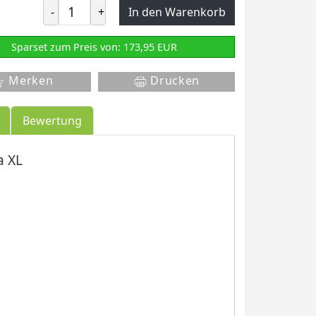
-
+
In den Warenkorb
Sparset zum Preis von: 173,95 EUR
Merken
Drucken
Bewertung
a XL