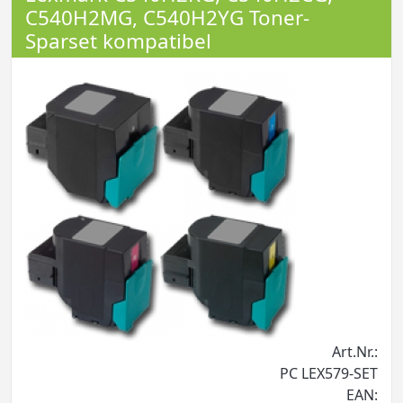
C540H2MG, C540H2YG Toner-
Sparset kompatibel
Art.Nr.:
PC LEX579-SET
EAN: