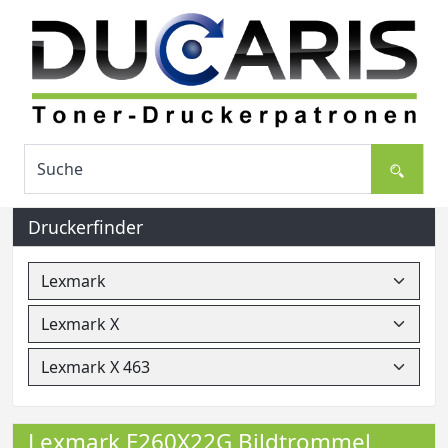
Druckerfinder
Lexmark E260X22G Bildtrommel