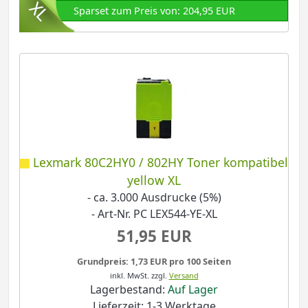
Sparset zum Preis von: 204,95 EUR
Lexmark 80C2HY0 / 802HY Toner kompatibel
yellow XL
- ca. 3.000 Ausdrucke (5%)
- Art-Nr. PC LEX544-YE-XL
51,95 EUR
Grundpreis: 1,73 EUR pro 100 Seiten
inkl. MwSt.
zzgl.
Versand
Lagerbestand:
Auf Lager
Lieferzeit: 1-3 Werktage