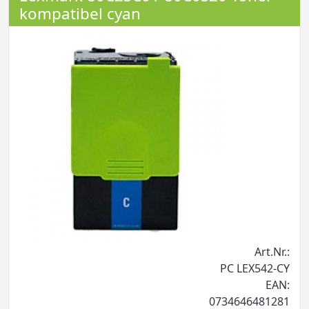
kompatibel cyan
Art.Nr.:
PC LEX542-CY
EAN:
0734646481281