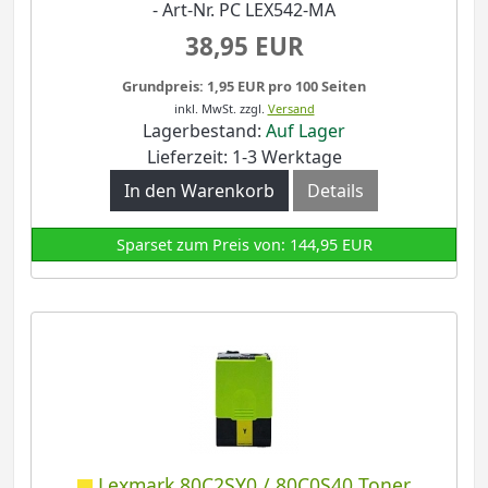
- Art-Nr. PC LEX542-MA
38,95 EUR
Grundpreis: 1,95 EUR pro 100 Seiten
inkl. MwSt.
zzgl.
Versand
Lagerbestand:
Auf Lager
Lieferzeit: 1-3 Werktage
In den Warenkorb
Details
Sparset zum Preis von: 144,95 EUR
Lexmark 80C2SY0 / 80C0S40 Toner