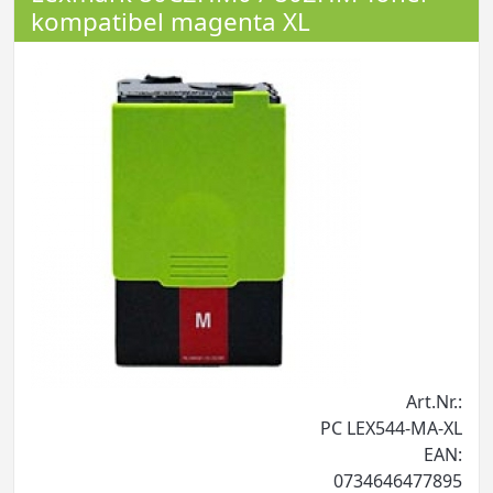
kompatibel magenta XL
Art.Nr.:
PC LEX544-MA-XL
EAN:
0734646477895