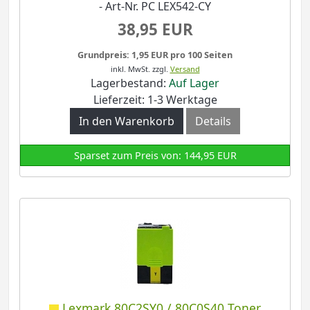
- Art-Nr. PC LEX542-CY
38,95 EUR
Grundpreis: 1,95 EUR pro 100 Seiten
inkl. MwSt.
zzgl.
Versand
Lagerbestand:
Auf Lager
Lieferzeit: 1-3 Werktage
In den Warenkorb
Details
Sparset zum Preis von: 144,95 EUR
Lexmark 80C2SY0 / 80C0S40 Toner