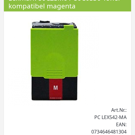
kompatibel magenta
Art.Nr.:
PC LEX542-MA
EAN:
0734646481304