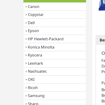
Canon
Copystar
Dell
Epson
HP Hewlett-Packard
Be
Konica Minolta
O
Kyocera
F
Lexmark
D
Nashuatec
P
OKI
P
Ricoh
B
B
Samsung
B
Sharp