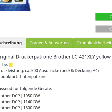
7
schreibung
Fragen & Antworten
Produktsicherheit
riginal Druckerpatrone Brother LC-421XLY yellow
arbe:
ruckleistung: ca. 500 Ausdrucke (bei 5% Deckung A4)
roduktart: Tintenpatrone
assend für folgende Geräte:
rother DCP-J 1050 DW
rother DCP-J 1140 DW
rother DCP-J 1800 DW