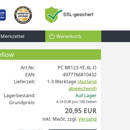
Merkzettel
Warenkorb
ellow
Art.Nr.:
PC BR123-YE-XL-O
EAN:
4977766810432
Lieferzeit:
1-3 Werktage
(Ausland
abweichend)
Lagerbestand:
Auf Lager
4,19 EUR pro 100 Seiten
Grundpreis:
20,95 EUR
inkl. MwSt.
zzgl.
Versand