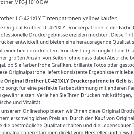
rother MFC-J 1010 DW
rother LC-421XLY Tintenpatronen yellow kaufen
ie Original Brother LC-421XLY Druckerpatrone in der Farbe Ge
rofessionelle Druckergebnisse erzielen möchten. Diese Tin
rucker entwickelt und bieten eine herausragende Qualität s
it einer beeindruckenden Druckleistung ermöglicht die LC
iner großen Anzahl von Seiten, ohne dass dabei Abstriche 
gal, ob Sie farbenfrohe Grafiken, brillante Fotos oder ges
iese Originalpatrone liefert konsistente Ergebnisse mit leb
ie
Original Brother LC-421XLY Druckerpatrone in Gelb
ist
nd sorgt für eine perfekte Farbabstimmung mit anderen F
u gewährleisten. Verleihen Sie Ihren Drucken mit kräftige
ische und Vitalität.
n unserem Onlineshop bieten wir Ihnen diese Original Brot
inem erschwinglichen Preis an. Durch den Kauf von Original
ie die bestmögliche Qualität erhalten und die Lebensdauer 
riginalpatronen stammen direkt vom Hersteller und gewährl