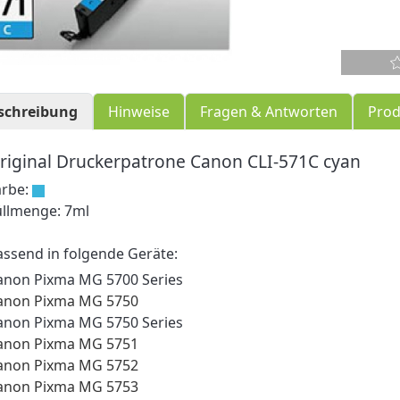
schreibung
Hinweise
Fragen & Antworten
Prod
riginal Druckerpatrone Canon CLI-571C cyan
arbe:
üllmenge: 7ml
assend in folgende Geräte:
anon Pixma MG 5700 Series
anon Pixma MG 5750
anon Pixma MG 5750 Series
anon Pixma MG 5751
anon Pixma MG 5752
anon Pixma MG 5753