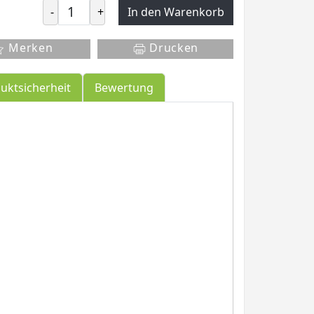
-
+
In den Warenkorb
Merken
Drucken
uktsicherheit
Bewertung