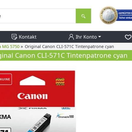
Kontakt
Ihr Konto
»
a MG 5750
Original Canon CLI-571C Tintenpatrone cyan
ginal Canon CLI-571C Tintenpatrone cyan