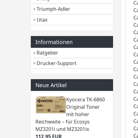
C
Triumph-Adler
C
C
Utax
C
C
C
Informationen
C
Ratgeber
C
C
Drucker-Support
C
C
C
Neue Artikel
C
C
Kyocera TK-6860
C
Original Toner
C
mit hoher
C
Reichweite – für Ecosys
C
MZ3201i und MZ3201ix
C
112,95 EUR