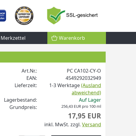
Merkzettel
Warenkorb
Art.Nr.:
PC CA102-CY-O
EAN:
4549292032949
Lieferzeit:
1-3 Werktage
(Ausland
abweichend)
Lagerbestand:
Auf Lager
256,43 EUR pro 100 ml
Grundpreis:
17,95 EUR
inkl. MwSt.
zzgl.
Versand