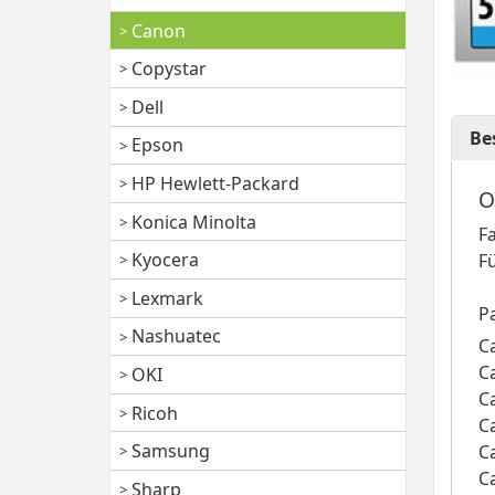
Canon
Copystar
Dell
Be
Epson
HP Hewlett-Packard
O
Konica Minolta
F
Kyocera
F
Lexmark
P
Nashuatec
C
C
OKI
C
Ricoh
C
Samsung
C
C
Sharp