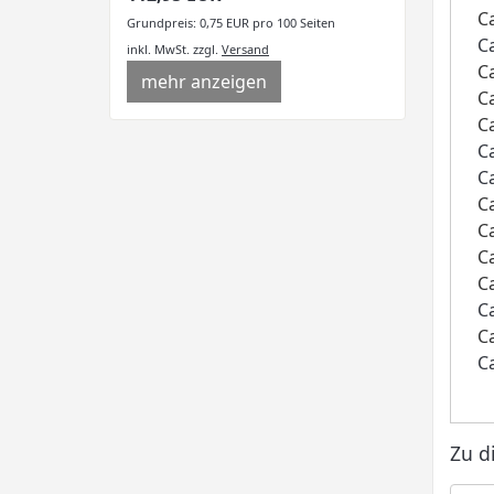
C
Grundpreis: 0,75 EUR pro 100 Seiten
C
inkl. MwSt.
zzgl.
Versand
C
mehr anzeigen
C
C
C
C
C
C
C
C
C
C
C
Zu d