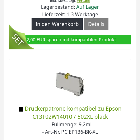
inkl. MwSt.
zzgl.
Versand
Lagerbestand:
Auf Lager
Lieferzeit: 1-3 Werktage
In den Warenkorb
Details
52,00 EUR sparen mit kompatiblen Produkt
Druckerpatrone kompatibel zu Epson
C13T02W14010 / 502XL black
- Füllmenge: 9,2ml
- Art-Nr. PC EP136-BK-XL