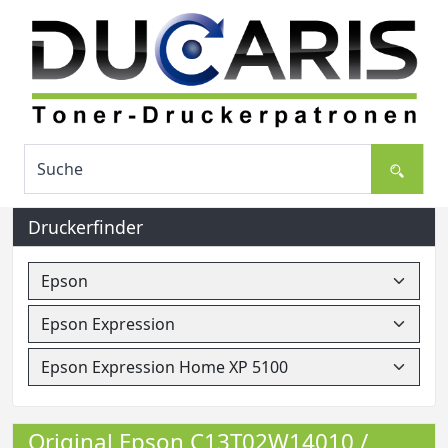
Druckerfinder
Original Epson C13T02W14010 /