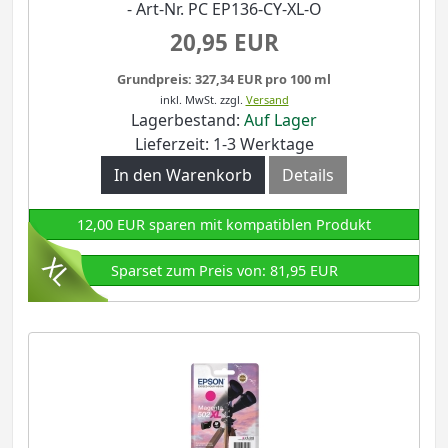
- Art-Nr. PC EP136-CY-XL-O
20,95 EUR
Grundpreis: 327,34 EUR pro 100 ml
inkl. MwSt.
zzgl.
Versand
Lagerbestand:
Auf Lager
Lieferzeit: 1-3 Werktage
In den Warenkorb
Details
12,00 EUR sparen mit kompatiblen Produkt
Sparset zum Preis von: 81,95 EUR