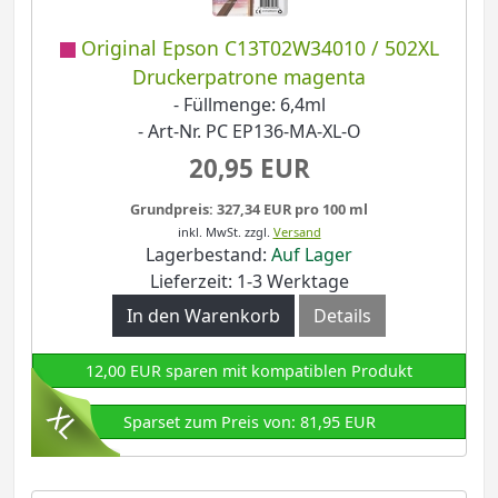
Original Epson C13T02W34010 / 502XL
Druckerpatrone magenta
- Füllmenge: 6,4ml
- Art-Nr. PC EP136-MA-XL-O
20,95 EUR
Grundpreis: 327,34 EUR pro 100 ml
inkl. MwSt.
zzgl.
Versand
Lagerbestand:
Auf Lager
Lieferzeit: 1-3 Werktage
In den Warenkorb
Details
12,00 EUR sparen mit kompatiblen Produkt
Sparset zum Preis von: 81,95 EUR