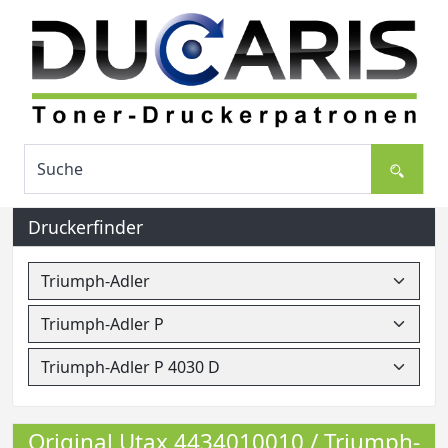
Druckerfinder
Original Utax 4434010010 / Triumph-