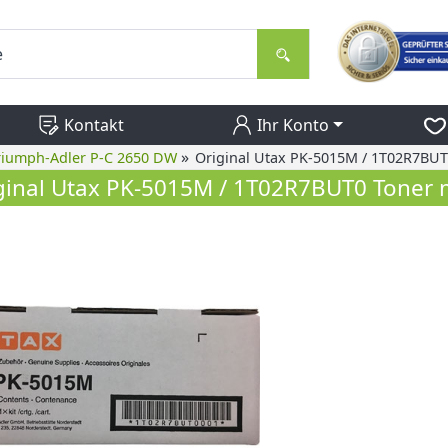
Kontakt
Ihr Konto
»
riumph-Adler P-C 2650 DW
Original Utax PK-5015M / 1T02R7BU
ginal Utax PK-5015M / 1T02R7BUT0 Toner