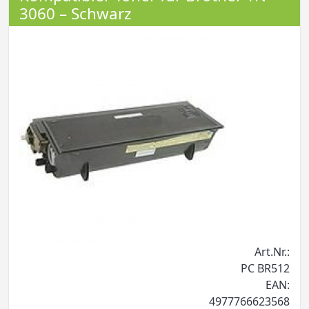
3060 – Schwarz
Art.Nr.:
PC BR512
EAN:
4977766623568