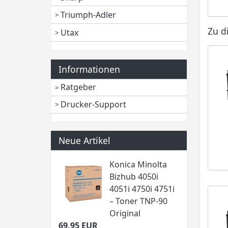
Triumph-Adler
Zu d
Utax
Informationen
Ratgeber
Drucker-Support
Neue Artikel
Konica Minolta
Bizhub 4050i
4051i 4750i 4751i
– Toner TNP-90
Original
69,95 EUR