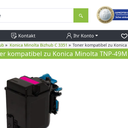
Kontakt
Ihr Konto
»
»
ub
Konica Minolta Bizhub C 3351
Toner kompatibel zu Konic
er kompatibel zu Konica Minolta TNP-49