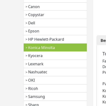
Canon
Copystar
Dell
Epson
HP Hewlett-Packard
Be
Konica Minolta
T
Kyocera
F
Lexmark
D
Nashuatec
P
OKI
P
Ricoh
K
K
Samsung
K
Sharp