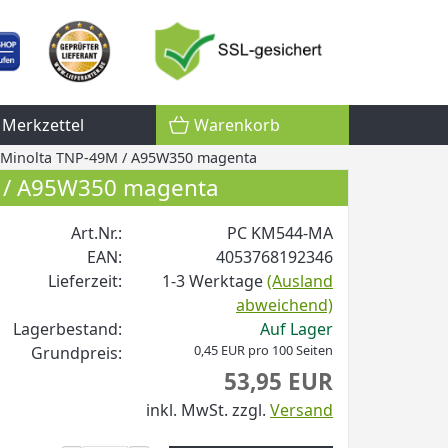
Merkzettel
Warenkorb
a Minolta TNP-49M / A95W350 magenta
M / A95W350 magenta
Art.Nr.:
PC KM544-MA
EAN:
4053768192346
Lieferzeit:
1-3 Werktage
(Ausland
abweichend)
Lagerbestand:
Auf Lager
0,45 EUR pro 100 Seiten
Grundpreis:
53,95 EUR
inkl. MwSt.
zzgl.
Versand