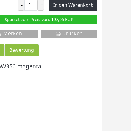
-
+
In den Warenkorb
Sparset zum Preis von: 197,95 EUR
Merken
Drucken
Bewertung
A95W350 magenta