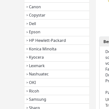
Canon
Copystar
Dell
Epson
HP Hewlett-Packard
Be
Konica Minolta
D
Kyocera
s
v
Lexmark
F
Nashuatec
D
P
OKI
Ricoh
P
Samsung
U
T
Sharp