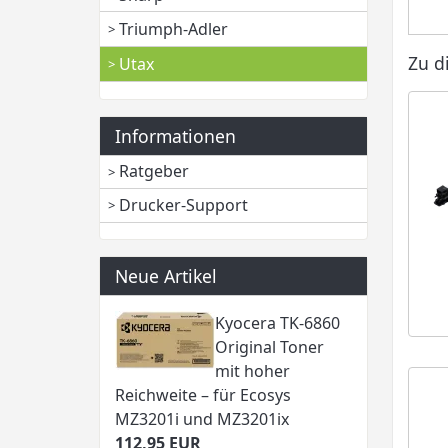
Triumph-Adler
Zu d
Utax
Informationen
Ratgeber
Drucker-Support
Neue Artikel
Kyocera TK-6860
Original Toner
mit hoher
Reichweite – für Ecosys
MZ3201i und MZ3201ix
112,95 EUR