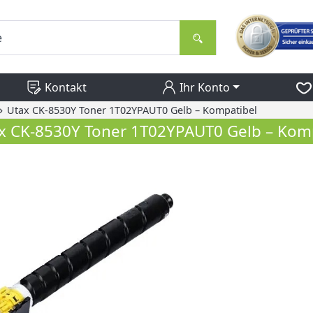
Kontakt
Ihr Konto
»
Utax CK-8530Y Toner 1T02YPAUT0 Gelb – Kompatibel
x CK-8530Y Toner 1T02YPAUT0 Gelb – Kom