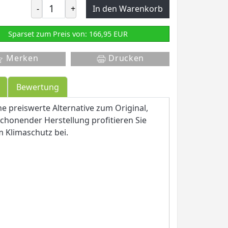
-
+
In den Warenkorb
Sparset zum Preis von: 166,95 EUR
Merken
Drucken
Bewertung
ne preiswerte Alternative zum Original,
honender Herstellung profitieren Sie
m Klimaschutz bei.