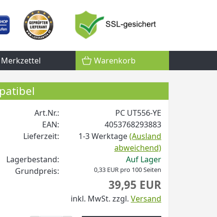
Merkzettel
Warenkorb
patibel
Art.Nr.:
PC UT556-YE
EAN:
4053768293883
Lieferzeit:
1-3 Werktage
(Ausland
abweichend)
Lagerbestand:
Auf Lager
0,33 EUR pro 100 Seiten
Grundpreis:
39,95 EUR
inkl. MwSt.
zzgl.
Versand