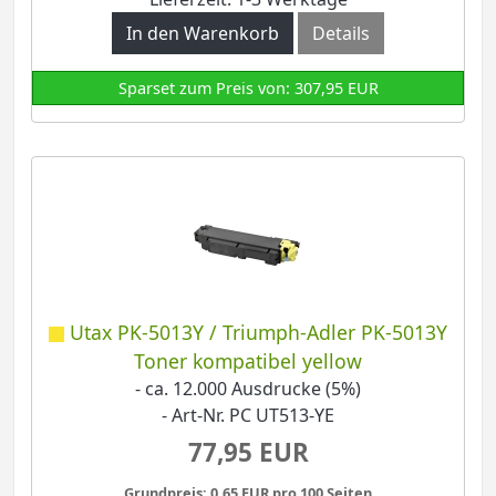
In den Warenkorb
Details
Sparset zum Preis von: 307,95 EUR
Utax PK-5013Y / Triumph-Adler PK-5013Y
Toner kompatibel yellow
- ca. 12.000 Ausdrucke (5%)
- Art-Nr. PC UT513-YE
77,95 EUR
Grundpreis: 0,65 EUR pro 100 Seiten