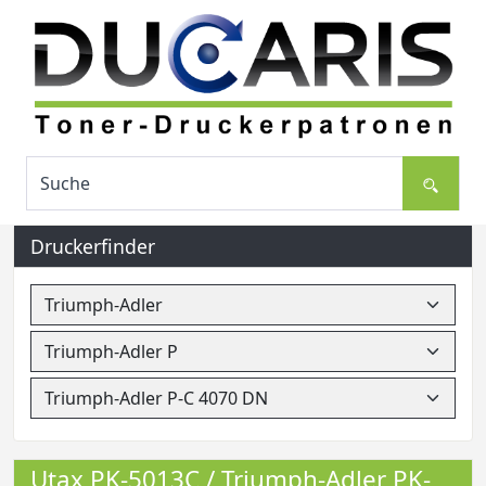
Druckerfinder
Utax PK-5013C / Triumph-Adler PK-