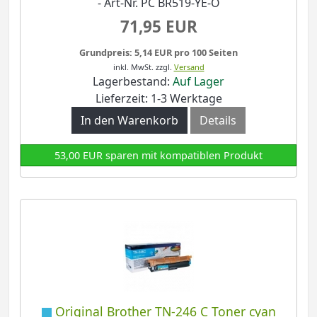
- Art-Nr. PC BR519-YE-O
71,95 EUR
Grundpreis: 5,14 EUR pro 100 Seiten
inkl. MwSt.
zzgl.
Versand
Lagerbestand:
Auf Lager
Lieferzeit: 1-3 Werktage
In den Warenkorb
Details
53,00 EUR sparen mit kompatiblen Produkt
Original Brother TN-246 C Toner cyan