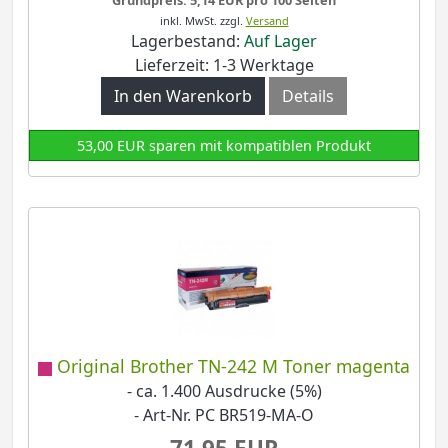
Grundpreis: 5,14 EUR pro 100 Seiten
inkl. MwSt.
zzgl.
Versand
Lagerbestand:
Auf Lager
Lieferzeit: 1-3 Werktage
In den Warenkorb
Details
53,00 EUR sparen mit kompatiblen Produkt
Original Brother TN-242 M Toner magenta
- ca. 1.400 Ausdrucke (5%)
- Art-Nr. PC BR519-MA-O