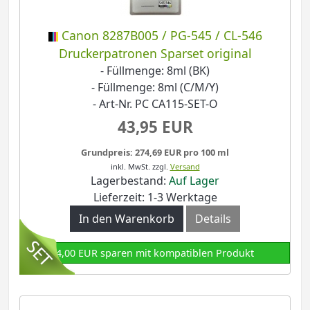
Canon 8287B005 / PG-545 / CL-546
Druckerpatronen Sparset original
- Füllmenge: 8ml (BK)
- Füllmenge: 8ml (C/M/Y)
- Art-Nr. PC CA115-SET-O
43,95 EUR
Grundpreis: 274,69 EUR pro 100 ml
inkl. MwSt.
zzgl.
Versand
Lagerbestand:
Auf Lager
Lieferzeit: 1-3 Werktage
In den Warenkorb
Details
4,00 EUR sparen mit kompatiblen Produkt