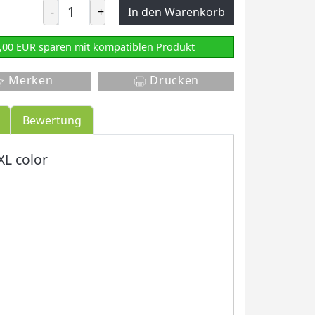
-
+
In den Warenkorb
,00 EUR sparen mit kompatiblen Produkt
Merken
Drucken
Bewertung
XL color