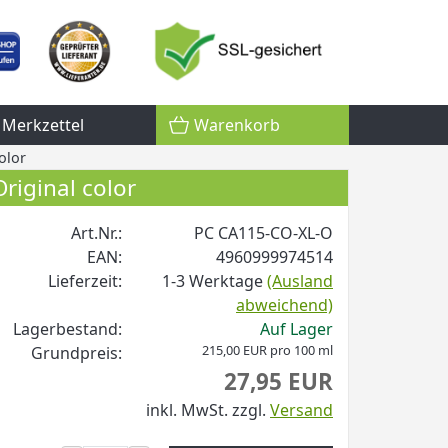
Merkzettel
Warenkorb
olor
iginal color
Art.Nr.:
PC CA115-CO-XL-O
EAN:
4960999974514
Lieferzeit:
1-3 Werktage
(Ausland
abweichend)
Lagerbestand:
Auf Lager
215,00 EUR pro 100 ml
Grundpreis:
27,95 EUR
inkl. MwSt.
zzgl.
Versand