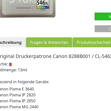
6
schreibung
Fragen & Antworten
Produktsicherheit
riginal Druckerpatrone Canon 8288B001 / CL-546
arbe:
üllmenge: 13ml
assend in folgende Geräte:
anon Pixma E 3640
anon Pixma IP 2820
anon Pixma IP 2850
anon Pixma MG 2440