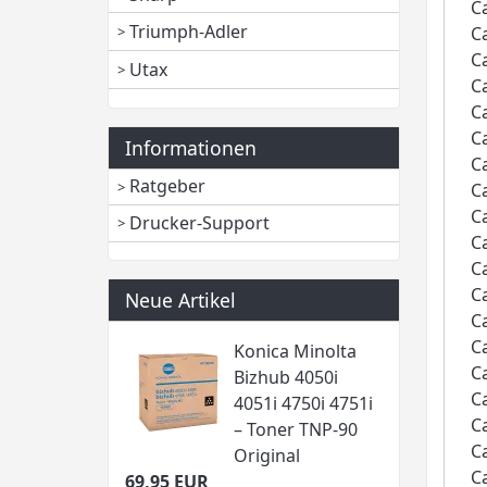
C
Triumph-Adler
C
C
Utax
C
C
C
Informationen
C
Ratgeber
C
C
Drucker-Support
C
C
C
Neue Artikel
C
C
Konica Minolta
C
Bizhub 4050i
C
4051i 4750i 4751i
C
– Toner TNP-90
C
Original
C
69,95 EUR