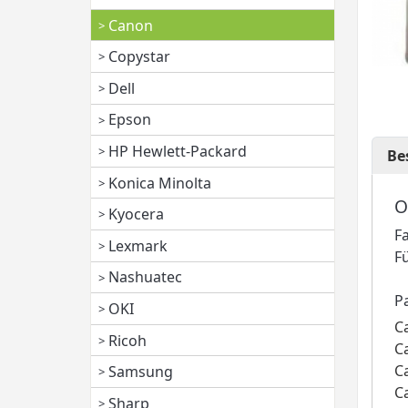
Canon
Copystar
Dell
Epson
HP Hewlett-Packard
Be
Konica Minolta
O
Kyocera
F
Lexmark
F
Nashuatec
P
OKI
C
Ricoh
C
C
Samsung
C
Sharp