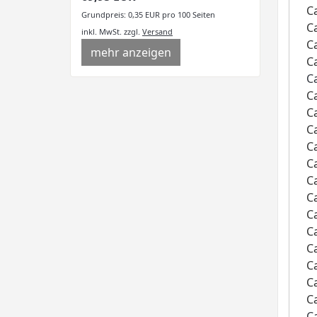
C
Grundpreis: 0,35 EUR pro 100 Seiten
C
inkl. MwSt.
zzgl.
Versand
C
mehr anzeigen
C
C
C
C
C
C
C
C
C
C
C
C
C
C
C
C