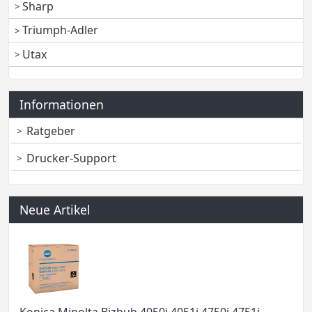
Sharp
Triumph-Adler
Utax
Informationen
Ratgeber
Drucker-Support
Neue Artikel
Konica Minolta Bizhub 4050i 4051i 4750i 4751i –