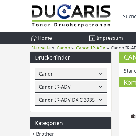
Home
Impressum
»
»
»
Startseite
Canon
Canon IR-ADV
Canon IR-AD
CAN
Druckerfinder
Stark
Komp
Kategorien
Brother