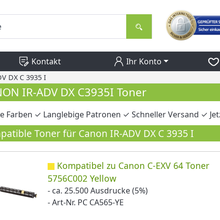
Kontakt
Ihr Konto
V DX C 3935 I
ON IR-ADV DX C3935I Toner
e Farben ✓ Langlebige Patronen ✓ Schneller Versand ✓ Jet
atible Toner für Canon IR-ADV DX C 3935 I
Kompatibel zu Canon C-EXV 64 Toner
5756C002 Yellow
- ca. 25.500 Ausdrucke (5%)
- Art-Nr. PC CA565-YE