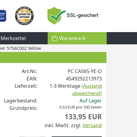
Merkzettel
Warenkorb
er 5756C002 Yellow
Art.Nr.:
PC CA565-YE-O
EAN:
4549292213973
Lieferzeit:
1-3 Werktage
(Ausland
abweichend)
Lagerbestand:
Auf Lager
0,53 EUR pro 100 Seiten
Grundpreis:
133,95 EUR
inkl. MwSt.
zzgl.
Versand