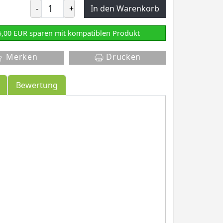
-
+
In den Warenkorb
5,00 EUR sparen mit kompatiblen Produkt
Merken
Drucken
Bewertung