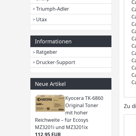
C
Triumph-Adler
C
C
Utax
C
C
C
Informationen
C
Ratgeber
C
C
Drucker-Support
C
C
C
Neue Artikel
Kyocera TK-6860
Original Toner
Zu d
mit hoher
Reichweite – für Ecosys
MZ3201i und MZ3201ix
112,95 EUR