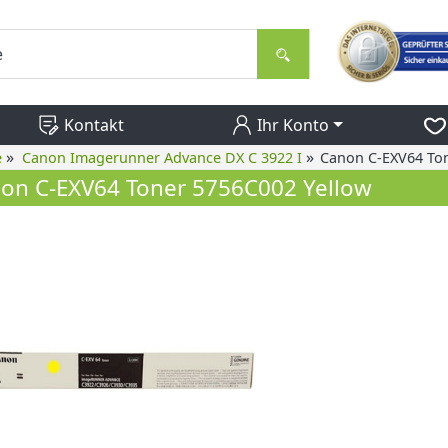
Kontakt
Ihr Konto
»
»
e
Canon Imagerunner Advance DX C 3922 I
Canon C-EXV64 Ton
on C-EXV64 Toner 5756C002 Yellow