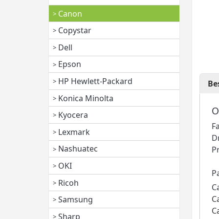
Canon
Copystar
Dell
Epson
HP Hewlett-Packard
Be
Konica Minolta
O
Kyocera
F
Lexmark
D
Nashuatec
P
OKI
P
Ricoh
C
C
Samsung
C
Sharp