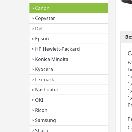
Canon
Copystar
Dell
Be
Epson
HP Hewlett-Packard
C
Konica Minolta
F
Kyocera
L
1
Lexmark
1
Nashuatec
1
1
OKI
P
Ricoh
P
Samsung
C
Sharp