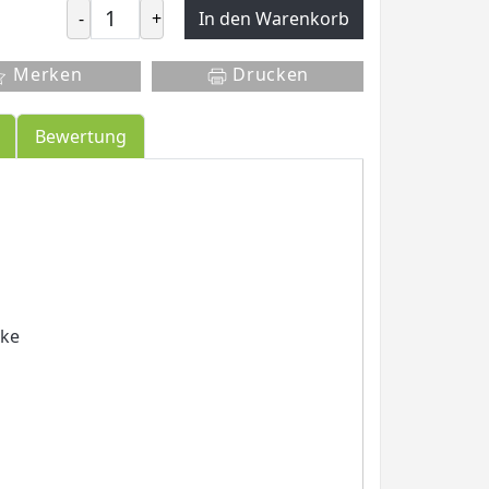
-
+
In den Warenkorb
Merken
Drucken
Bewertung
cke