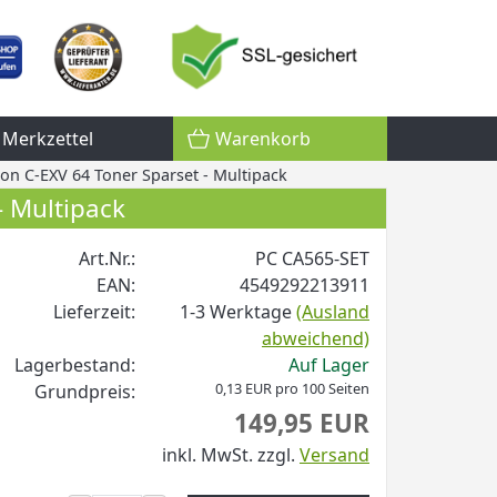
Merkzettel
Warenkorb
on C-EXV 64 Toner Sparset - Multipack
- Multipack
Art.Nr.:
PC CA565-SET
EAN:
4549292213911
Lieferzeit:
1-3 Werktage
(Ausland
abweichend)
Lagerbestand:
Auf Lager
0,13 EUR pro 100 Seiten
Grundpreis:
149,95 EUR
inkl. MwSt.
zzgl.
Versand