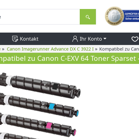
Kontakt
Ihr Konto
»
»
e
Canon Imagerunner Advance DX C 3922 I
Kompatibel zu Can
patibel zu Canon C-EXV 64 Toner Sparset 