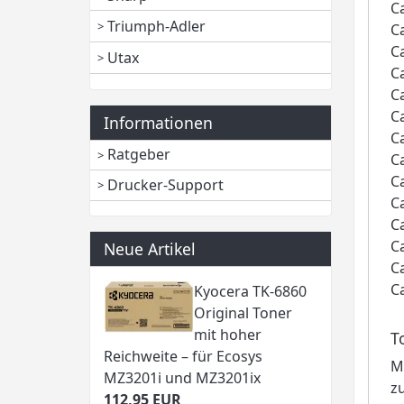
C
Triumph-Adler
C
C
Utax
C
C
C
Informationen
C
Ratgeber
C
C
Drucker-Support
C
C
C
Neue Artikel
C
C
Kyocera TK-6860
Original Toner
mit hoher
T
Reichweite – für Ecosys
M
MZ3201i und MZ3201ix
z
112,95 EUR