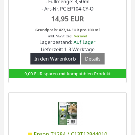
- Füllmenge: 3,50ml
- Art-Nr. PC EP104-CY-O
14,95 EUR
Grundpreis: 427,14 EUR pro 100 ml
inkl. MwSt.
zzgl.
Versand
Lagerbestand:
Auf Lager
Lieferzeit: 1-3 Werktage
In den Warenkorb
Details
9,00 EUR sparen mit kompatiblen Produkt
Epson T1284 / C13T12844010