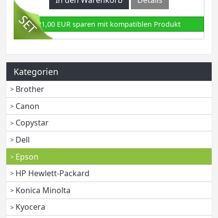
In den Warenkorb
Details
21,00 EUR sparen mit kompatiblen Produkt
Kategorien
Brother
Canon
Copystar
Dell
Epson
HP Hewlett-Packard
Konica Minolta
Kyocera