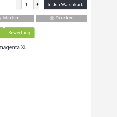
-
+
In den Warenkorb
Merken
Drucken
Bewertung
magenta XL