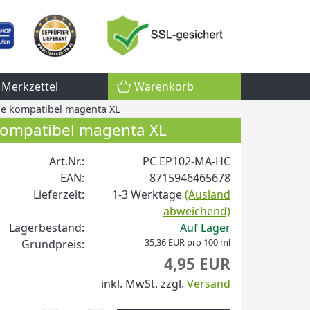
Merkzettel
Warenkorb
ne kompatibel magenta XL
kompatibel magenta XL
Art.Nr.:
PC EP102-MA-HC
EAN:
8715946465678
Lieferzeit:
1-3 Werktage
(Ausland
abweichend)
Lagerbestand:
Auf Lager
35,36 EUR pro 100 ml
Grundpreis:
4,95 EUR
inkl. MwSt.
zzgl.
Versand