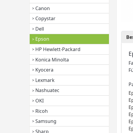
Canon
Copystar
Dell
Be
Epson
HP Hewlett-Packard
E
Konica Minolta
F
Kyocera
F
Lexmark
P
Nashuatec
E
E
OKI
E
Ricoh
E
Samsung
E
E
Sharp