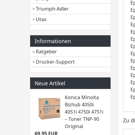
E
Triumph-Adler
E
E
Utax
E
E
E
Informationen
E
Ratgeber
E
E
Drucker-Support
E
E
E
Neue Artikel
E
E
Konica Minolta
Bizhub 4050i
4051i 4750i 4751i
– Toner TNP-90
Zu d
Original
69,95 EUR