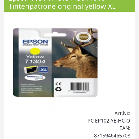
Tintenpatrone original yellow XL
Art.Nr.:
PC EP102-YE-HC-O
EAN:
8715946465708