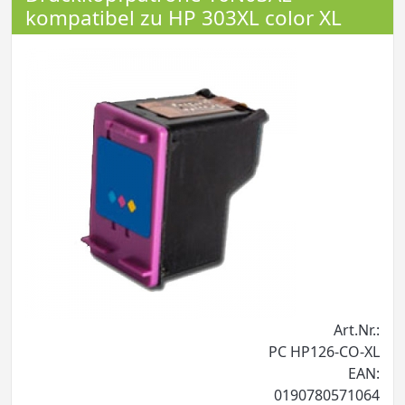
kompatibel zu HP 303XL color XL
Art.Nr.:
PC HP126-CO-XL
EAN:
0190780571064