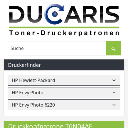
Druckerfinder
Druckkopfpatrone T6N04AE