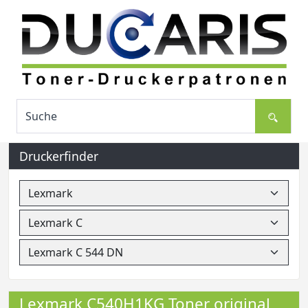
Druckerfinder
Lexmark C540H1KG Toner original