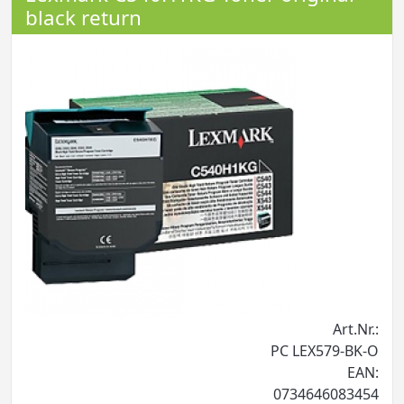
black return
Art.Nr.:
PC LEX579-BK-O
EAN:
0734646083454