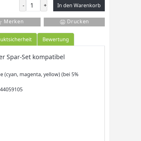
-
+
In den Warenkorb
Merken
Drucken
uktsicherheit
Bewertung
r Spar-Set kompatibel
e (cyan, magenta, yellow) (bei 5%
 44059105