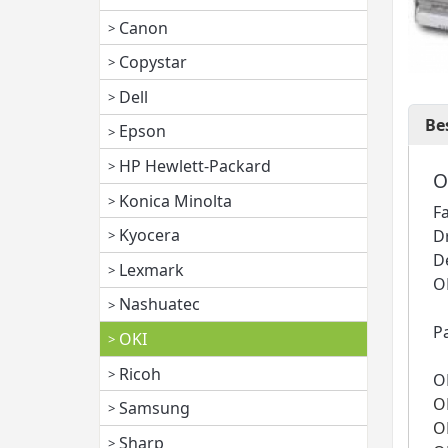
Canon
Copystar
Dell
Be
Epson
HP Hewlett-Packard
O
Konica Minolta
F
Kyocera
D
D
Lexmark
O
Nashuatec
P
OKI
Ricoh
O
O
Samsung
O
Sharp