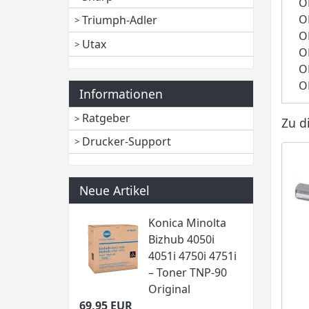
O
O
Triumph-Adler
O
Utax
O
O
O
Informationen
Ratgeber
Zu d
Drucker-Support
Neue Artikel
Konica Minolta
Bizhub 4050i
4051i 4750i 4751i
– Toner TNP-90
Original
69,95 EUR