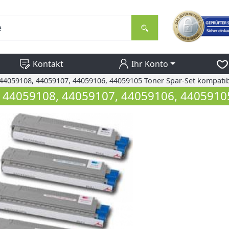
Kontakt
Ihr Konto
44059108, 44059107, 44059106, 44059105 Toner Spar-Set kompati
 44059108, 44059107, 44059106, 44059105