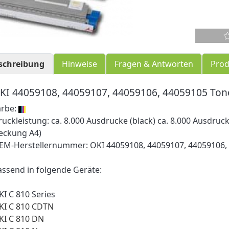
schreibung
Hinweise
Fragen & Antworten
Prod
KI 44059108, 44059107, 44059106, 44059105 Tone
arbe:
ruckleistung: ca. 8.000 Ausdrucke (black) ca. 8.000 Ausdruck
eckung A4)
EM-Herstellernummer: OKI 44059108, 44059107, 44059106,
assend in folgende Geräte:
KI C 810 Series
KI C 810 CDTN
KI C 810 DN