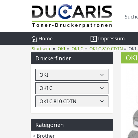
Home
Impressum
»
»
»
»
Startseite
OKI
OKI C
OKI C 810 CDTN
OKI 
OKI
Druckerfinder
Kategorien
Brother