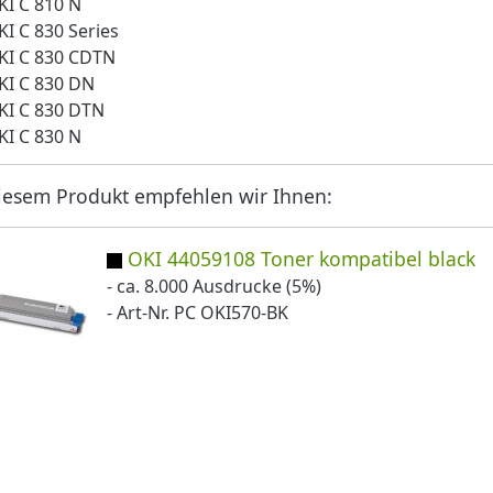
KI C 810 N
KI C 830 Series
KI C 830 CDTN
KI C 830 DN
KI C 830 DTN
KI C 830 N
iesem Produkt empfehlen wir Ihnen:
OKI 44059108 Toner kompatibel black
- ca. 8.000 Ausdrucke (5%)
- Art-Nr. PC OKI570-BK