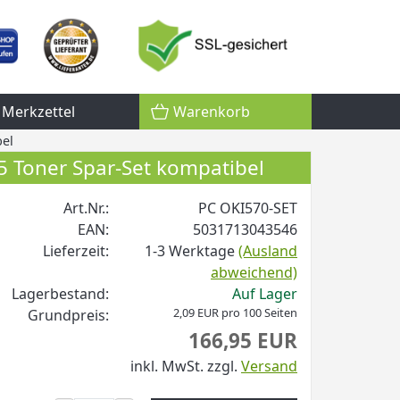
Merkzettel
Warenkorb
bel
 Toner Spar-Set kompatibel
Art.Nr.:
PC OKI570-SET
EAN:
5031713043546
Lieferzeit:
1-3 Werktage
(Ausland
abweichend)
Lagerbestand:
Auf Lager
2,09 EUR pro 100 Seiten
Grundpreis:
166,95 EUR
inkl. MwSt.
zzgl.
Versand