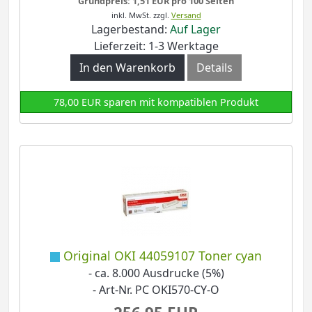
Grundpreis: 1,51 EUR pro 100 Seiten
inkl. MwSt.
zzgl.
Versand
Lagerbestand:
Auf Lager
Lieferzeit: 1-3 Werktage
In den Warenkorb
Details
78,00 EUR sparen mit kompatiblen Produkt
Original OKI 44059107 Toner cyan
- ca. 8.000 Ausdrucke (5%)
- Art-Nr. PC OKI570-CY-O