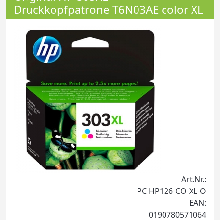
Druckkopfpatrone T6N03AE color XL
Art.Nr.:
PC HP126-CO-XL-O
EAN:
0190780571064