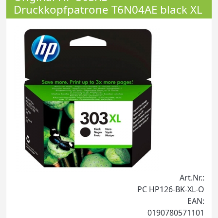
Druckkopfpatrone T6N04AE black XL
Art.Nr.:
PC HP126-BK-XL-O
EAN:
0190780571101