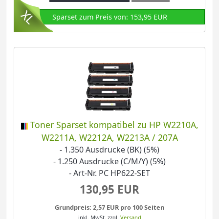
Sparset zum Preis von: 153,95 EUR
Toner Sparset kompatibel zu HP W2210A,
W2211A, W2212A, W2213A / 207A
- 1.350 Ausdrucke (BK) (5%)
- 1.250 Ausdrucke (C/M/Y) (5%)
- Art-Nr. PC HP622-SET
130,95 EUR
Grundpreis: 2,57 EUR pro 100 Seiten
inkl. MwSt.
zzgl.
Versand