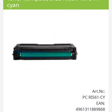
cyan
Art.Nr.:
PC RI561-CY
EAN:
4961311889868