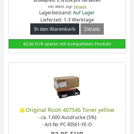
Grundpreis: 5,18 EUR pro 100 Seiten
inkl. MwSt.
zzgl.
Versand
Lagerbestand:
Auf Lager
Lieferzeit: 1-3 Werktage
In den Warenkorb
Details
43,00 EUR sparen mit kompatiblen Produkt
Original Ricoh 407546 Toner yellow
- ca. 1.600 Ausdrucke (5%)
- Art-Nr. PC RI561-YE-O