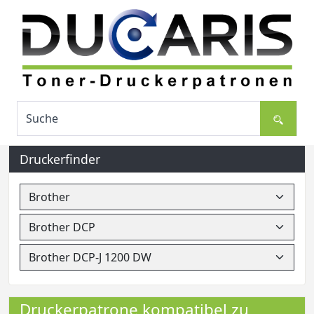
Druckerfinder
Druckerpatrone kompatibel zu