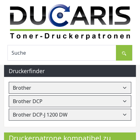
Druckerfinder
Druckerpatrone kompatibel zu