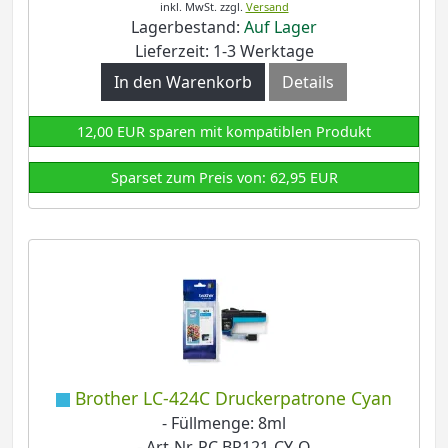
inkl. MwSt.
zzgl.
Versand
Lagerbestand:
Auf Lager
Lieferzeit: 1-3 Werktage
In den Warenkorb
Details
12,00 EUR sparen mit kompatiblen Produkt
Sparset zum Preis von: 62,95 EUR
Brother LC-424C Druckerpatrone Cyan
- Füllmenge: 8ml
- Art-Nr. PC BR121-CY-O