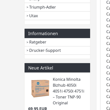
C
Triumph-Adler
C
C
Utax
C
C
C
Informationen
C
Ratgeber
C
C
Drucker-Support
C
C
C
Neue Artikel
C
C
Konica Minolta
C
Bizhub 4050i
C
4051i 4750i 4751i
C
– Toner TNP-90
C
Original
C
69,95 EUR