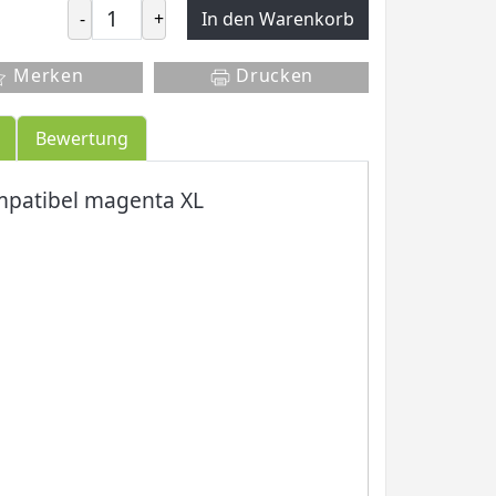
-
+
In den Warenkorb
Merken
Drucken
Bewertung
mpatibel magenta XL