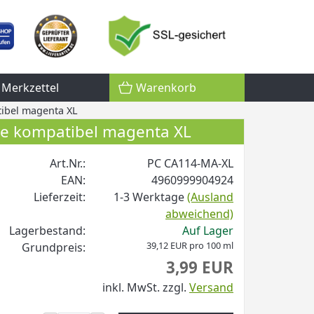
Merkzettel
Warenkorb
ibel magenta XL
e kompatibel magenta XL
Art.Nr.:
PC CA114-MA-XL
EAN:
4960999904924
Lieferzeit:
1-3 Werktage
(Ausland
abweichend)
Lagerbestand:
Auf Lager
39,12 EUR pro 100 ml
Grundpreis:
3,99 EUR
inkl. MwSt.
zzgl.
Versand