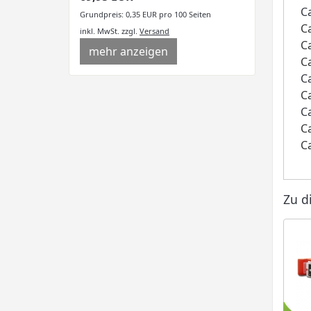
C
Grundpreis: 0,35 EUR pro 100 Seiten
C
inkl. MwSt.
zzgl.
Versand
C
mehr anzeigen
C
C
C
C
C
C
Zu d