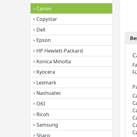
Canon
Copystar
Dell
Be
Epson
HP Hewlett-Packard
C
Konica Minolta
F
Kyocera
F
Lexmark
P
Nashuatec
C
C
OKI
C
Ricoh
C
Samsung
C
C
Sharp