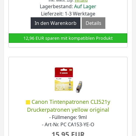
inkl. MwSt.
zzgl.
Versand
Lagerbestand:
Auf Lager
Lieferzeit: 1-3 Werktage
In den Warenkorb
Details
12,96 EUR sparen mit kompatiblen Produkt
Canon Tintenpatronen CLI521y
Druckerpatronen yellow original
- Füllmenge: 9ml
- Art-Nr. PC CA153-YE-O
15,95 EUR