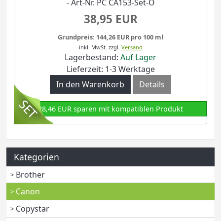
- Art-Nr. PC CA153-Set-O
38,95 EUR
Grundpreis: 144,26 EUR pro 100 ml
inkl. MwSt.
zzgl.
Versand
Lagerbestand:
Auf Lager
Lieferzeit: 1-3 Werktage
In den Warenkorb
Details
28,46 EUR sparen mit kompatiblen Produkt
Kategorien
Brother
Canon
Copystar