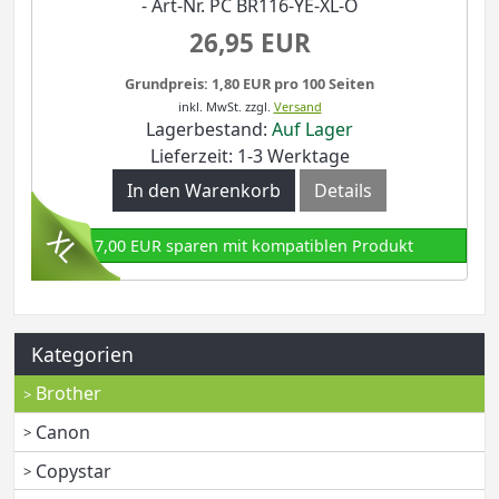
- Art-Nr. PC BR116-YE-XL-O
26,95 EUR
Grundpreis: 1,80 EUR pro 100 Seiten
inkl. MwSt.
zzgl.
Versand
Lagerbestand:
Auf Lager
Lieferzeit: 1-3 Werktage
In den Warenkorb
Details
17,00 EUR sparen mit kompatiblen Produkt
Kategorien
Brother
Canon
Copystar