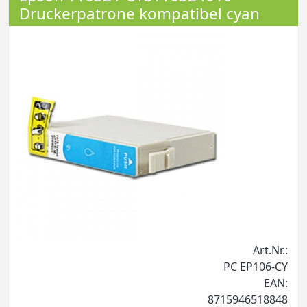
Druckerpatrone kompatibel cyan
Art.Nr.:
PC EP106-CY
EAN:
8715946518848