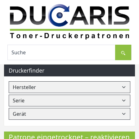
Druckerfinder
Patrone eingetrocknet – reaktivieren