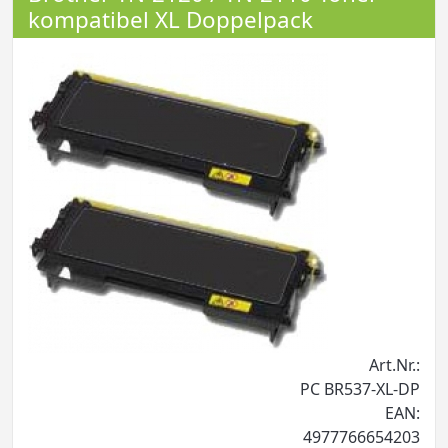
kompatibel XL Doppelpack
Art.Nr.:
PC BR537-XL-DP
EAN:
4977766654203