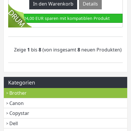
Details
124,00 EUR sparen mit kompatiblen Produkt
Zeige
1
bis
8
(von insgesamt
8
neuen Produkten)
Kategorien
Brother
Canon
Copystar
Dell