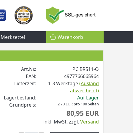
Merkzettel
Warenkorb
Art.Nr.:
PC BR511-O
EAN:
4977766665964
Lieferzeit:
1-3 Werktage
(Ausland
abweichend)
Lagerbestand:
Auf Lager
2,70 EUR pro 100 Seiten
Grundpreis:
80,95 EUR
inkl. MwSt.
zzgl.
Versand