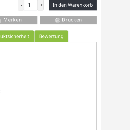
-
+
In den Warenkorb
Merken
Drucken
uktsicherheit
Bewertung
: