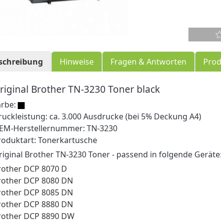
schreibung
Hinweise
Fragen & Antworten
Prod
riginal Brother TN-3230 Toner black
arbe:
ruckleistung: ca. 3.000 Ausdrucke (bei 5% Deckung A4)
EM-Herstellernummer: TN-3230
roduktart: Tonerkartusche
riginal Brother TN-3230 Toner - passend in folgende Geräte
rother DCP 8070 D
rother DCP 8080 DN
rother DCP 8085 DN
rother DCP 8880 DN
rother DCP 8890 DW