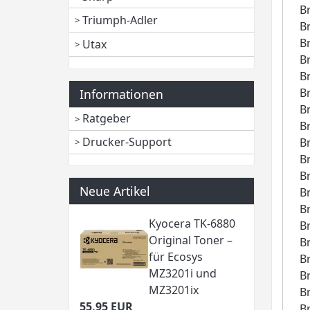
B
Triumph-Adler
B
B
Utax
B
B
B
Informationen
B
Ratgeber
B
Drucker-Support
B
B
B
Neue Artikel
B
B
Kyocera TK-6880
B
Original Toner –
B
für Ecosys
B
MZ3201i und
B
MZ3201ix
B
55,95 EUR
B