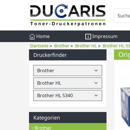
Home
Impressum
»
»
»
Startseite
Brother
Brother HL
Brother HL 5
Ori
Druckerfinder
Kategorien
Brother