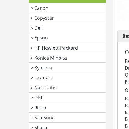
Canon
Copystar
Dell
Be
Epson
HP Hewlett-Packard
O
Konica Minolta
F
Kyocera
D
O
Lexmark
P
Nashuatec
O
OKI
B
B
Ricoh
B
Samsung
B
B
Sharp