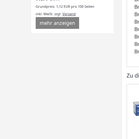
B
Grundpreis: 1,12 EUR pro 100 Seiten
B
inkl. MwSt.
zzgl.
Versand
B
mehr anzeigen
B
B
B
B
Zu d